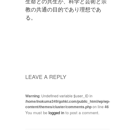
生命との共生が、科学と芸術と宗
教の共通の目的であり理想であ
る。
LEAVE A REPLY
Warning
: Undefined variable $user_ID in
/home/inokuma349/gohki.com/public_html/wp/wp-
content/themes/cluster/comments.php
on line
46
You must be
logged in
to post a comment.