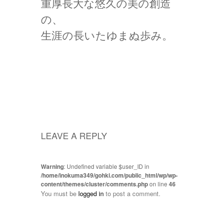
重厚長大な悠久の美の創造
の、
生涯の長いたゆまぬ歩み。
LEAVE A REPLY
Warning
: Undefined variable $user_ID in
/home/inokuma349/gohki.com/public_html/wp/wp-
content/themes/cluster/comments.php
on line
46
You must be
logged in
to post a comment.