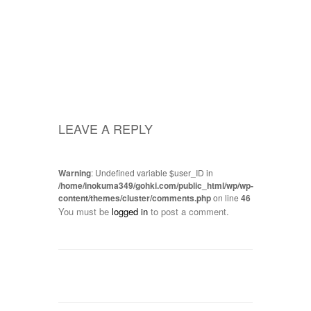
LEAVE A REPLY
Warning
: Undefined variable $user_ID in
/home/inokuma349/gohki.com/public_html/wp/wp-
content/themes/cluster/comments.php
on line
46
You must be
logged in
to post a comment.