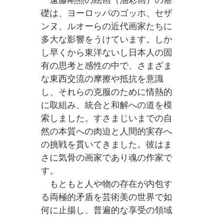
礎は、ヨーロッパのゴッホ、セザ
ンヌ、ルオーらの近代画家たちに
多大な影響をうけています。しか
し早くから東洋ないし日本人の固
有の思考と感性の中で、さまざま
な東西交流の摩擦や抵抗を意識
し、それらの克服のために情熱的
に取組み、統合と和解への道を模
索しました。すさまじいまでの自
然の本質への肉迫と人間的実存へ
の挑戦を貫いてきました。彼はま
さに気骨の画家であり魂の作家で
す。
もともと人や物の存在が内包す
る両極的矛盾を芸術美の世界で如
何に止揚し、普遍的な享受の領域