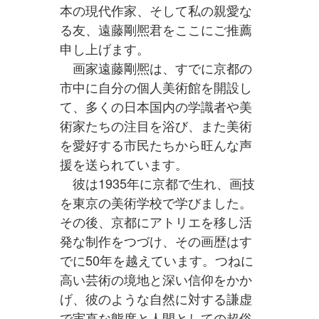
本の現代作家、そして私の親愛な
る友、遠藤剛熈君をここにご推薦
申し上げます。
画家遠藤剛熈は、すでに京都の
市中に自分の個人美術館を開設し
て、多くの日本国内の学識者や美
術家たちの注目を浴び、また美術
を愛好する市民たちから旺んな声
援を送られています。
彼は1935年に京都で生れ、画技
を東京の美術学校で学びました。
その後、京都にアトリエを移し活
発な制作をつづけ、その画歴はす
でに50年を越えています。つねに
高い芸術の境地と深い信仰をかか
げ、彼のような自然に対する謙虚
で実直な態度と人間としての超俗