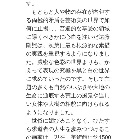
す。
もともと人や物の存在が内包す
る両極的矛盾を芸術美の世界で如
何に止揚し、普遍的な享受の領域
に導くべきかに心血を注いだ遠藤
剛熈は、次第に最も根源的な素描
の実践を重視するようになりまし
た。濃密な色彩の世界よりも、か
えって表現の究極を黒と白の世界
に求めていったのです。そして主
題の多くも自然のいぶきや大地の
生命に通底する荒土の風景や逞し
い女体や大樹の相貌に向けられる
ようになりました。
世俗に媚びることなく、ひたす
ら求道者の人生を歩みつづけるこ
の画家は、現在、美術館に約1500