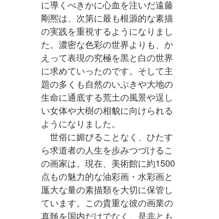
に導くべきかに心血を注いだ遠藤
剛熈は、次第に最も根源的な素描
の実践を重視するようになりまし
た。濃密な色彩の世界よりも、か
えって表現の究極を黒と白の世界
に求めていったのです。そして主
題の多くも自然のいぶきや大地の
生命に通底する荒土の風景や逞し
い女体や大樹の相貌に向けられる
ようになりました。
世俗に媚びることなく、ひたす
ら求道者の人生を歩みつづけるこ
の画家は、現在、美術館に約1500
点もの魅力的な油彩画・水彩画と
厖大な量の素描類を大切に保管し
ています。この貴重な彼の画業の
真髄を国内だけでなく、是非とも