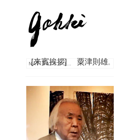
[来賓挨拶] 粟津則雄
NAVIGATE TO…
+