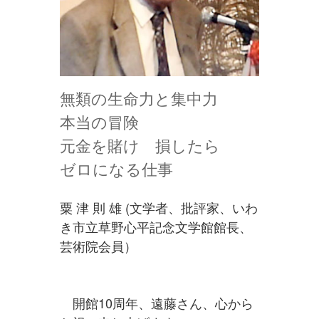
無類の生命力と集中力
本当の冒険
元金を賭け 損したら
ゼロになる仕事
粟 津 則 雄 (文学者、批評家、いわ
き市立草野心平記念文学館館長、
芸術院会員）
開館10周年、遠藤さん、心から