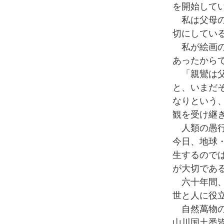
を開始して
私は父母の
切にしてい
私が絵画の
あったから
「親鸞は父
と、いまだ
なりという
観を受け継
人類の愚行
今日、地球
生するので
が大切であ
六十年間、
世と人に役
自然萬物の
山川国土悉