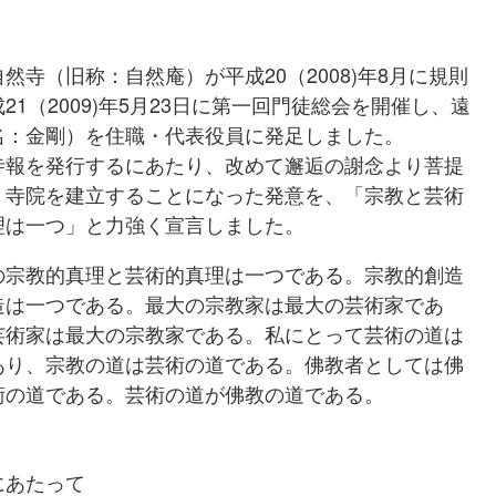
寺（旧称：自然庵）が平成20（2008)年8月に規則
21（2009)年5月23日に第一回門徒総会を開催し、遠
名：金剛）を住職・代表役員に発足しました。
報を発行するにあたり、改めて邂逅の謝念より菩提
、寺院を建立することになった発意を、「宗教と芸術
理は一つ」と力強く宣言しました。
の宗教的真理と芸術的真理は一つである。宗教的創造
造は一つである。最大の宗教家は最大の芸術家であ
芸術家は最大の宗教家である。私にとって芸術の道は
あり、宗教の道は芸術の道である。佛教者としては佛
術の道である。芸術の道が佛教の道である。
にあたって