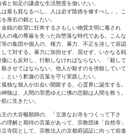
内省と知足の謙虚な生活態度を倣いたい。
は最も貧なるべし、人は必ず陰徳を修すべし」。こ
葉を座右の銘としたい。
金銭の欲望に狂奔するさもしい物質文明に毒され
個人の魂の尊厳を失った自堕落な時代である。こんな
家等の集団や個人の、権力、暴力、不正を決して容認
として対する。暴力に加担せず、屈せず、いかなる戦
殺傷にも反対し、行動しなければならない。「殺して
、殺させてはならない、他人が殺すのを傍観していて
」。という釈迦の言葉を守り実践したい。
孤独な個人が出会い開眼する。心霊界に誕生する。
の神髄は、人間の罪悪ゆえに佛の悲願は人間を救う。
一筋に生きたい。
主の大谷暢順師の、「立派なお寺をつくって下さ
への理解と期待の言葉があって、宗教団体「自然寺」
単立寺院として、宗教法人の京都府認証に向って前進