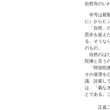
自然寺のい
寺号は親鸞
に）からヒ
「自然」の
思弁を超え
る、そうな
のもの。
自然のはた
陀佛と言う
「阿弥陀佛
その道理を
議、詮索し
は、「義な
とである。
正嘉二年（