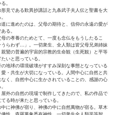
いる。
形見である歎異抄講話と九条武子夫人伝と聖書を大
る。
道に進めたのは、父母の期待と、信仰の永遠の愛が
である。
母の孝養のためとて、一度も念仏をもうしたるこ
そうらわず…」。一切衆生、全人類は皆父母兄弟姉妹
、親鸞の普遍的宇宙的宗教的生命観（生死観）と平等
ぎたいと思っている。
の地球の環境破壊がすすみ深刻な事態となっている
・愛・共生が大切になっている。人間中心に自然と共
はなく、自然中心に生かされていることの、感謝の心
る。
屋外の自然の現場で制作してきたので、私の作品で
立てる時が来たと思っている。
中に神佛が宿り、神佛の中に自然萬物が宿る。草木
皆佛性、森羅萬象悉有神性、一切衆生全人類平等智。