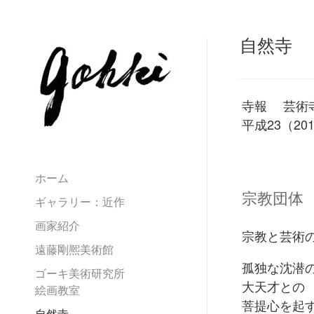
自然寺
寺報 芸術寺院 J
平成23（20
ホーム
宗教団体
ギャラリー：近作
画家紹介
宗教と芸術
遠藤剛熈美術館
孤独な沈潜
ゴーキ美術研究所
大天才との
絵画教室
菩提心を起
自然寺