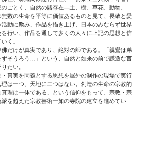
想のごとく、自然の諸存在―土、樹、草花、動物、
の無数の生命を平等に価値あるものと見て、畏敬と愛
作活動に励み、作品を描き上げ、日本のみならず世界
会を行い、作品を通して多くの人々に上記の思想と信
ていく。
佛だけが真実であり、絶対の師である。「親鸞は弟
たずそうろう…」という、自然と如来の前で謙遜な言
守りたい。
・真実を同義とする思想を屋外の制作の現場で実行
真理は一つ、天地に二つはない。創造の生命の宗教的
的真理は一体である、という信仰をもって、宗教・宗
流派を超えた宗教芸術一如の寺院の建立を進めてい