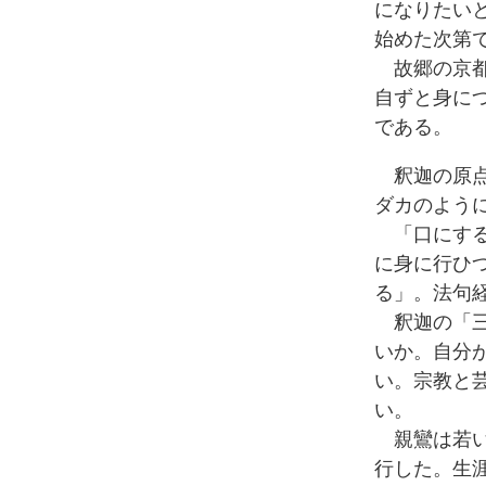
になりたい
始めた次第
故郷の京都
自ずと身に
である。
釈迦の原点
ダカのよう
「口にする
に身に行ひ
る」。法句
釈迦の「三
いか。自分
い。宗教と
い。
親鸞は若い
行した。生