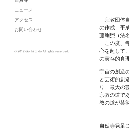
ニュース
宗教団体自然
アクセス
の作成、平成
お問い合わせ
藤剛熈（法
この度、寺
心を起して
© 2012 Gohki Endo All rights reserved.
の実存的真
宇宙の創造
と芸術的創
り、最大の
宗教の道で
教の道が芸
自然寺発足