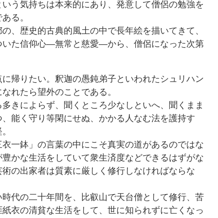
という気持ちは本来的にあり、発意して僧侶の勉強を
である。
の、歴史的古典的風土の中で長年絵を描いてきて、
ついた信仰心―無常と慈愛―から、僧侶になった次第
に帰りたい。釈迦の愚鈍弟子といわれたシュリハン
になれたら望外のことである。
多きによらず、聞くところ少なしといへ、聞くまま
つ、能く守り等閑にせぬ、かかる人なむ法を護持す
経。
衣一鉢」の言葉の中にこそ真実の道があるのではな
が豊かな生活をしていて衆生済度などできるはずがな
芸術の出家者は質素に厳しく修行しなければならな
時代の二十年間を、比叡山で天台僧として修行、苦
涯紙衣の清貧な生活をして、世に知られずに亡くなっ