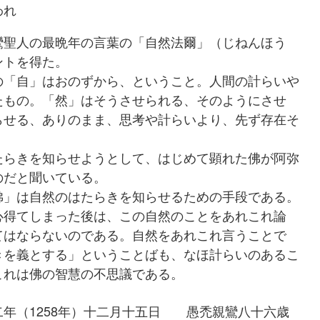
われ
聖人の最晩年の言葉の「自然法爾」（じねんほう
ントを得た。
「自」はおのずから、ということ。人間の計らいや
たもの。「然」はそうさせられる、そのようにさせ
らせる、ありのまま、思考や計らいより、先ず存在そ
らきを知らせようとして、はじめて顕れた佛が阿弥
のだと聞いている。
」は自然のはたらきを知らせるための手段である。
心得てしまった後は、この自然のことをあれこれ論
てはならないのである。自然をあれこれ言うことで
きを義とする」ということばも、なほ計らいのあるこ
これは佛の智慧の不思議である。
1258年）十二月十五日 愚禿親鸞八十六歳