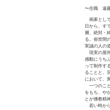
〜住職 遠
画家として
日から、す
層、絶対・
る。俗世間
実誠の人の
現実の屋外
感動にうち
って制作す
ることと、
において、
一つのこと
をもち、や
とが佛教精
若い時から