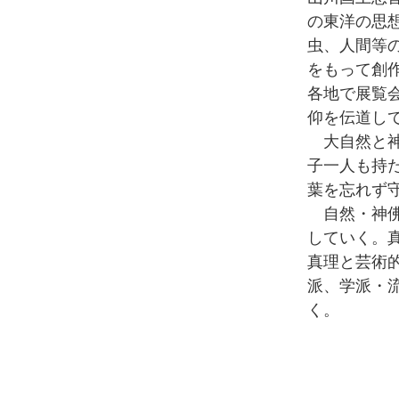
の東洋の思
虫、人間等
をもって創
各地で展覧
仰を伝道し
大自然と神
子一人も持
葉を忘れず
自然・神佛
していく。
真理と芸術
派、学派・
く。