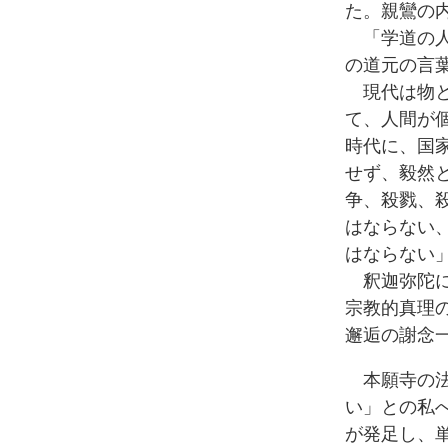
た。親鸞の
「学道の人
の道元の言
現代は物と
て、人間が
時代に、国
せず、毅然
争、殺戮、
はならない
はならない
釈迦弥陀に
宗教的真理
邂逅の謝念
本願寺の法
い」との私
が発足し、