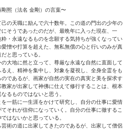
藤剛熈（法名 金剛）の言葉〜
己の天職に励んで六十数年。この道の門出の少年の
でにそうであったのだが、最晩年に入った現在、一
純粋・永遠なるものを念願する気持ちが強くなってい
の愛憎や打算を超えた、無私無償の心と行いのみが真
道だと思っている。
の大地に然と立って、尊厳な永遠な自然に直面して
ふるえ、精神を集中し、対象を凝視し、全身全霊をも
るのであるが、画家が自然の実在の真実と美を探求す
宗教家が出家して神佛に仕えて修行することは、根本
異なるものではないと思う。
を一筋に一生涯をかけて研究し、自分の仕事に愛情
がてそれが信仰になっていく。自分の仕事に徹するこ
神ではないかと思っている。
芸術の道に出家してきたのであるが、出家して僧侶